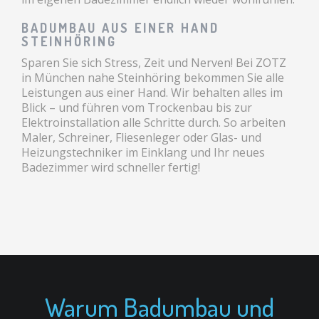
BADUMBAU AUS EINER HAND
STEINHÖRING
Sparen Sie sich Stress, Zeit und Nerven! Bei ZOTZ
in München nahe Steinhöring bekommen Sie alle
Leistungen aus einer Hand. Wir behalten alles im
Blick – und führen vom Trockenbau bis zur
Elektroinstallation alle Schritte durch. So arbeiten
Maler, Schreiner, Fliesenleger oder Glas- und
Heizungstechniker im Einklang und Ihr neues
Badezimmer wird schneller fertig!
Warum Badumbau und