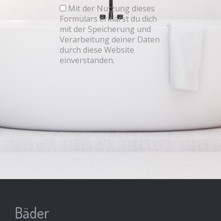
Mit der Nutzung dieses
Formulars erklärst du dich
mit der Speicherung und
Verarbeitung deiner Daten
durch diese Website
einverstanden.
Bäder