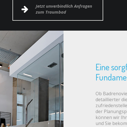
Jetzt unverbindlich Anfragen
zum Traumbad
Eine sorg
Fundame
Ob Badrenovie
detaillierter d
zufriedenstell
der Planungsph
können wir Ih
und Sie bekom