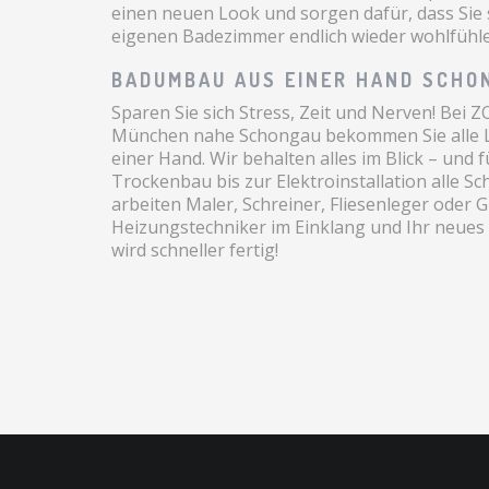
einen neuen Look und sorgen dafür, dass Sie 
eigenen Badezimmer endlich wieder wohlfühle
BADUMBAU AUS EINER HAND SCHO
Sparen Sie sich Stress, Zeit und Nerven! Bei Z
München nahe Schongau bekommen Sie alle 
einer Hand. Wir behalten alles im Blick – und
Trockenbau bis zur Elektroinstallation alle Sch
arbeiten Maler, Schreiner, Fliesenleger oder G
Heizungstechniker im Einklang und Ihr neue
wird schneller fertig!