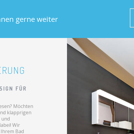
Ihnen gerne weiter
ERUNG
SIGN FÜR
liesen? Möchten
nd klapprigen
u und
abei! Wir
 Ihrem Bad