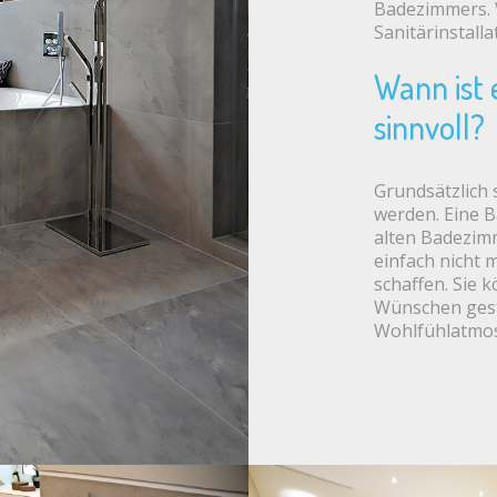
Badezimmers. 
Sanitärinstalla
Wann ist
sinnvoll?
Grundsätzlich s
werden. Eine B
alten Badezim
einfach nicht 
schaffen. Sie 
Wünschen gesta
Wohlfühlatmos