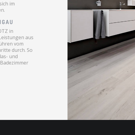
sich im
n.
NGAU
OTZ in
Leistungen aus
 führen vom
ritte durch. So
las- und
s Badezimmer