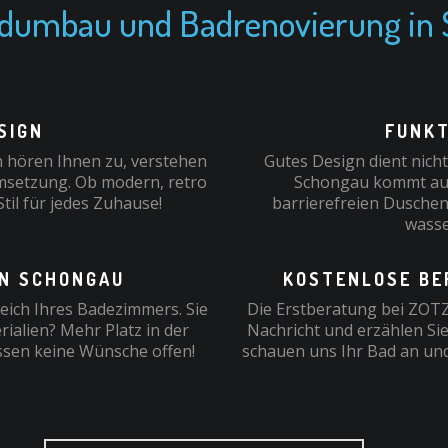
umbau und Badrenovierung in 
SIGN
FUNKT
 hören Ihnen zu, verstehen
Gutes Design dient nich
msetzung. Ob modern, retro
Schongau kommt auch
til für jedes Zuhause!
barrierefreien Duschen
wasse
IN SCHONGAU
KOSTENLOSE BE
eich Ihres Badezimmers. Sie
Die Erstberatung bei ZOTZ 
ialien? Mehr Platz in der
Nachricht und erzählen Sie
ssen keine Wünsche offen!
schauen uns Ihr Bad an und