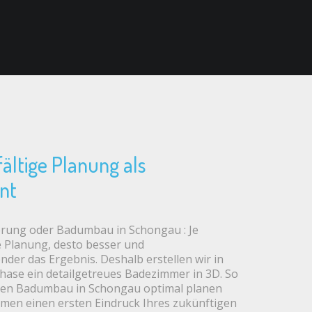
fältige Planung als
nt
rung oder Badumbau in Schongau : Je
ie Planung, desto besser und
ender das Ergebnis. Deshalb erstellen wir in
ase ein detailgetreues Badezimmer in 3D. So
ren Badumbau in Schongau optimal planen
men einen ersten Eindruck Ihres zukünftigen