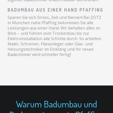
BADUMBAU AUS EINER HAND PFAFFING
Sparen Sie sich Stress, Zeit und Nerven! Bei ZOTZ
in München nahe Pfaffing bekommen Sie alle
Leistungen aus einer Hand. Wir behalten alles im
Blick – und führen vom Trockenbau bis zur
Elektroinstallation alle Schritte durch. So arbeiten
Maler, Schreiner, Fliesenleger oder Glas- und
Heizungstechniker im Einklang und Ihr neues
Badezimmer wird schneller fertig!
Warum Badumbau und