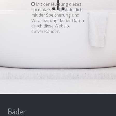
Mit der Nutzung dieses
Formulars erklärst du dich
mit der Speicherung und
Verarbeitung deiner Daten
durch diese Website
einverstanden.
Bäder