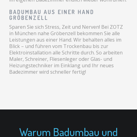
BADUMBAU AUS EINER HAND
GRÖBENZELL
Sparen Sie sich Stress, Zeit und Nerven! Bei ZOTZ
in München nahe Gröbenzell bekommen Sie alle
Leistungen aus einer Hand. Wir behalten alles im
Blick – und führen vom Trockenbau bis zur
Elektroinstallation alle Schritte durch. So arbeiten
Maler, Schreiner, Fliesenleger oder Glas- und
Heizungstechniker im Einklang und Ihr neues
Badezimmer wird schneller fertig!
Warum Badumbau und