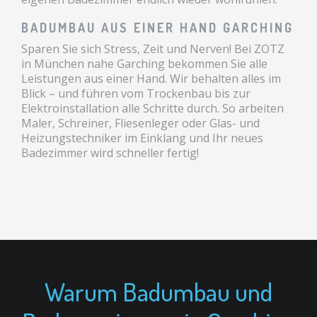
BADUMBAU AUS EINER HAND GARCHING
Sparen Sie sich Stress, Zeit und Nerven! Bei ZOTZ
in München nahe Garching bekommen Sie alle
Leistungen aus einer Hand. Wir behalten alles im
Blick – und führen vom Trockenbau bis zur
Elektroinstallation alle Schritte durch. So arbeiten
Maler, Schreiner, Fliesenleger oder Glas- und
Heizungstechniker im Einklang und Ihr neues
Badezimmer wird schneller fertig!
Warum Badumbau und