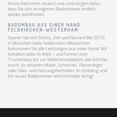
Ihrem Bad einen neuen Look und sorgen dafür,
dass Sie sich im eigenen Badezimmer endlich
wieder wohlfühlen.
BADUMBAU AUS EINER HAND
FELDKIRCHEN-WESTERHAM
Sparen Sie sich Stress, Zeit und Nerven! Bei ZOTZ
in München nahe Feldkirchen-Westerham
bekommen Sie alle Leistungen aus einer Hand. Wir
behalten alles im Blick – und führen vom
Trockenbau bis zur Elektroinstallation alle Schritte
durch. So arbeiten Maler, Schreiner, Fliesenleger
oder Glas- und Heizungstechniker im Einklang und
Ihr neues Badezimmer wird schneller fertig!