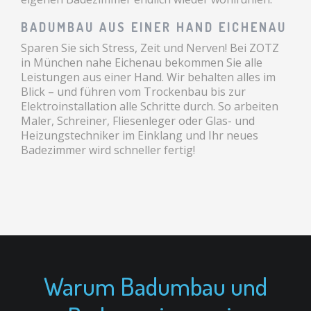
BADUMBAU AUS EINER HAND EICHENAU
Sparen Sie sich Stress, Zeit und Nerven! Bei ZOTZ
in München nahe Eichenau bekommen Sie alle
Leistungen aus einer Hand. Wir behalten alles im
Blick – und führen vom Trockenbau bis zur
Elektroinstallation alle Schritte durch. So arbeiten
Maler, Schreiner, Fliesenleger oder Glas- und
Heizungstechniker im Einklang und Ihr neues
Badezimmer wird schneller fertig!
Warum Badumbau und