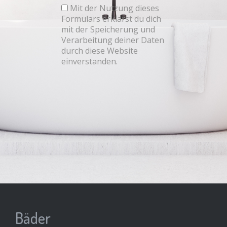
Mit der Nutzung dieses
Formulars erklärst du dich
mit der Speicherung und
Verarbeitung deiner Daten
durch diese Website
einverstanden.
Bäder