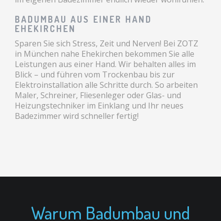
BADUMBAU AUS EINER HAND
EHEKIRCHEN
Sparen Sie sich Stress, Zeit und Nerven! Bei ZOTZ
in München nahe Ehekirchen bekommen Sie alle
Leistungen aus einer Hand. Wir behalten alles im
Blick – und führen vom Trockenbau bis zur
Elektroinstallation alle Schritte durch. So arbeiten
Maler, Schreiner, Fliesenleger oder Glas- und
Heizungstechniker im Einklang und Ihr neues
Badezimmer wird schneller fertig!
Warum Badumbau und