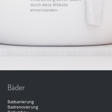
durch diese Website
einverstanden.
Bäder
Badsanierung
Badrenovierung