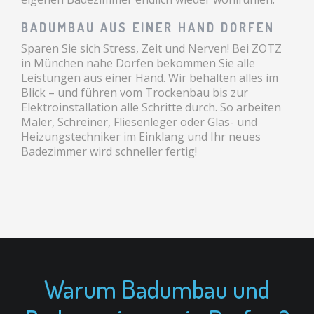
BADUMBAU AUS EINER HAND DORFEN
Sparen Sie sich Stress, Zeit und Nerven! Bei ZOTZ
in München nahe Dorfen bekommen Sie alle
Leistungen aus einer Hand. Wir behalten alles im
Blick – und führen vom Trockenbau bis zur
Elektroinstallation alle Schritte durch. So arbeiten
Maler, Schreiner, Fliesenleger oder Glas- und
Heizungstechniker im Einklang und Ihr neues
Badezimmer wird schneller fertig!
Warum Badumbau und