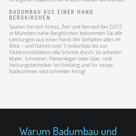
BADUMBAU AUS EINER HAND
BERGKIRCHEN
Sparen Sie sich Stress, Zeit und Nerven! Bei ZOTZ
in München nahe Bergkirchen bekommen Sie alle
Leistungen aus einer Hand. Wir behalten alles im
Blick – und führen vom Trockenbau bis zur
Elektroinstallation alle Schritte durch. So arbeiten
Maler, Schreiner, Fliesenleger oder Glas- und
Heizungstechniker im Einklang und Ihr neues
Badezimmer wird schneller fertig!
Warum Badumbau und