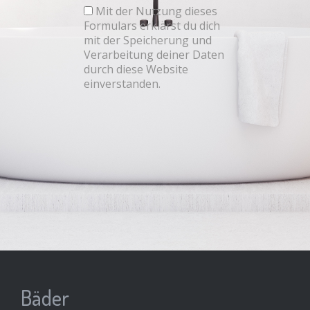
Mit der Nutzung dieses
Formulars erklärst du dich
mit der Speicherung und
Verarbeitung deiner Daten
durch diese Website
einverstanden.
Bäder