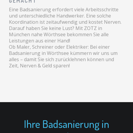
GEMACHT
Eine Badsanierung erfordert viele Arbeitsschritte
und unterschiedliche Handwerker. Eine solche
Koordination ist zeitaufwendig und kostet Nerven.
Darauf haben Sie keine Lust? Mit ZOTZ in
München nahe Wörthsee bekommen Sie alle
Leistungen aus einer Hand!
Ob Maler, Schreiner oder Elektriker: Bei einer
Badsanierung in Wörthsee kümmern wir uns um
alles – damit Sie sich zurücklehnen können und
Zeit, Nerven & Geld sparen!
Ihre Badsanierung in