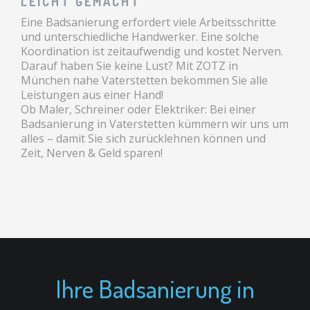
LEICHT GEMACHT
Eine Badsanierung erfordert viele Arbeitsschritte
und unterschiedliche Handwerker. Eine solche
Koordination ist zeitaufwendig und kostet Nerven.
Darauf haben Sie keine Lust? Mit ZOTZ in
München nahe Vaterstetten bekommen Sie alle
Leistungen aus einer Hand!
Ob Maler, Schreiner oder Elektriker: Bei einer
Badsanierung in Vaterstetten kümmern wir uns um
alles – damit Sie sich zurücklehnen können und
Zeit, Nerven & Geld sparen!
Ihre Badsanierung in