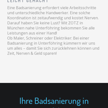
LEICHT GEMACHT
Eine Badsanierung erfordert viele Arbeitsschritte
und unterschiedliche Handwerker. Eine solche
Koordination ist zeitaufwendig und kostet Nerven.
Darauf haben Sie keine Lust? Mit ZOTZ in
München nahe Unterföhring bekommen Sie alle
Leistungen aus einer Hand!
Ob Maler, Schreiner oder Elektriker: Bei einer
Badsanierung in Unterföhring kümmern wir uns
um alles – damit Sie sich zurücklehnen können und
Zeit, Nerven & Geld sparen!
Ihre Badsanierung in