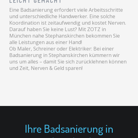
LEICHT GEMACHT
Eine Badsanierung erfordert viele Arbeitsschritte
und unterschiedliche Handwerker. Eine solche
Koordination ist zeitaufwendig und kostet Nerven.
Darauf haben Sie keine Lust? Mit ZOTZ in
München nahe Stephanskirchen bekommen Sie
alle Leistungen aus einer Hand!
Ob Maler, Schreiner oder Elektriker: Bei einer
Badsanierung in Stephanskirchen kümmern wir
uns um alles – damit Sie sich zurücklehnen können
und Zeit, Nerven & Geld sparen!
Ihre Badsanierung in