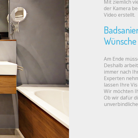
Mit ziemlich v
der Kamera bei 
Video erstellt.
Badsanier
Wünsche 
Am Ende müsse
Deshalb arbeit
immer nach Ih
Experten nehme
lassen Ihre Vi
Wir möchten Ih
Ob wir dafür di
unverbindlich