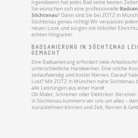
Irgendwann hat jedes Bad seine besten Zeiten 
Sie wünschen sich eine professionelle
Badsan
Söchtenau
? Dann sind Sie bei ZOTZ in Münc
Söchtenau genau richtig! Wir verpassen jede
neuen Look und sorgen mit stilvoller Einricht
echten Hingucker.
BADSANIERUNG IN SÖCHTENAU LE
GEMACHT
Eine Badsanierung erfordert viele Arbeitsschr
unterschiedliche Handwerker. Eine solche Koor
zeitaufwendig und kostet Nerven. Darauf hab
Lust? Mit ZOTZ in München nahe Söchtenau
alle Leistungen aus einer Hand!
Ob Maler, Schreiner oder Elektriker: Bei eine
in Söchtenau kümmern wir uns um alles – dami
zurücklehnen können und Zeit, Nerven & Geld