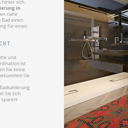
hinter sich.
ierung in
hen nahe
m Bad einen
ung für einen
ICHT
itte und
dination ist
en Sie keine
 bekommen Sie
r Badsanierung
t Sie sich
 sparen!