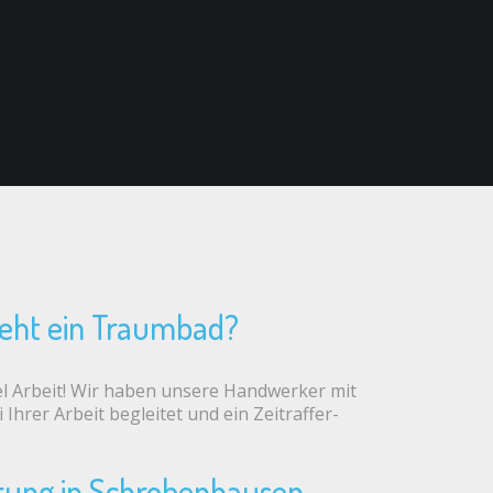
teht ein Traumbad?
iel Arbeit! Wir haben unsere Handwerker mit
Ihrer Arbeit begleitet und ein Zeitraffer-
rung in Schrobenhausen –