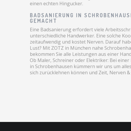
einen echten Hingucker.
BADSANIERUNG IN SCHROBENHAUS
GEMACHT
Eine Badsanierung erfordert viele Arbeitsschr
unterschiedliche Handwerker. Eine solche Koor
zeitaufwendig und kostet Nerven. Darauf hab
Lust? Mit ZOTZ in München nahe Schrobenh
bekommen Sie alle Leistungen aus einer Hand
Ob Maler, Schreiner oder Elektriker: Bei eine
in Schrobenhausen kümmern wir uns um alles 
sich zurücklehnen können und Zeit, Nerven & 