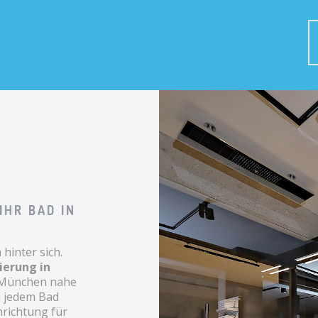
IHR BAD IN
hinter sich.
ierung in
n München nahe
n jedem Bad
nrichtung für