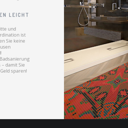
EN LEICHT
itte und
dination ist
en Sie keine
ausen
!
r Badsanierung
– damit Sie
Geld sparen!