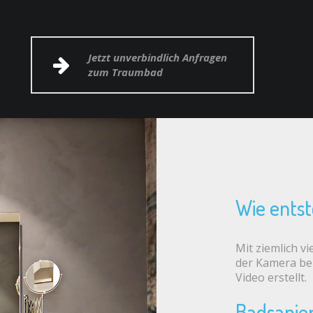
Jetzt unverbindlich Anfragen
zum Traumbad
Wie ents
Mit ziemlich v
der Kamera bei 
Video erstellt.
Badsanie