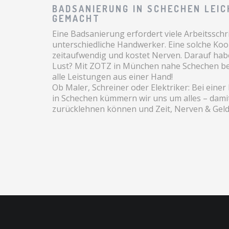
BADSANIERUNG IN SCHECHEN LEI
GEMACHT
Eine Badsanierung erfordert viele Arbeitsschr
unterschiedliche Handwerker. Eine solche Koor
zeitaufwendig und kostet Nerven. Darauf hab
Lust? Mit ZOTZ in München nahe Schechen 
alle Leistungen aus einer Hand!
Ob Maler, Schreiner oder Elektriker: Bei eine
in Schechen kümmern wir uns um alles – damit
zurücklehnen können und Zeit, Nerven & Geld