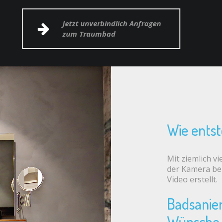
Jetzt unverbindlich Anfragen
zum Traumbad
Wie ents
Mit ziemlich v
der Kamera bei 
Video erstellt.
Badsanier
Wünsche 