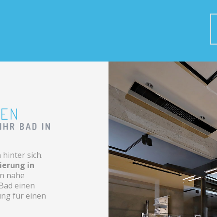
HEN
IHR BAD IN
hinter sich.
ierung in
en nahe
 Bad einen
ung für einen