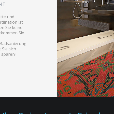
CHT
itte und
dination ist
en Sie keine
bekommen Sie
r Badsanierung
 Sie sich
 sparen!