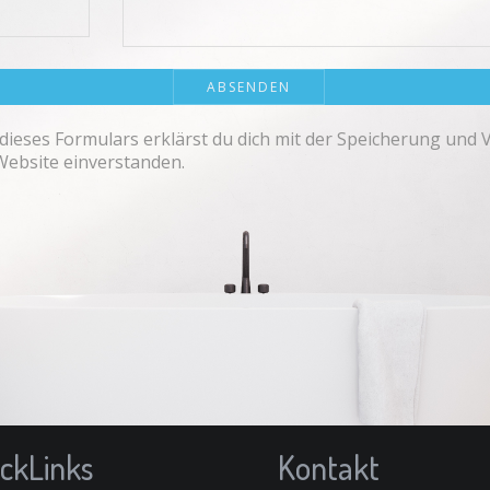
dieses Formulars erklärst du dich mit der Speicherung und 
Website einverstanden.
ckLinks
Kontakt