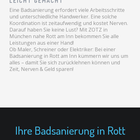
LEICHT GEMACHT
Eine Badsanierung erfordert viele Arbeitsschritte
und unterschiedliche Handwerker. Eine solche
Koordination ist zeitaufwendig und kostet Nerven.
Darauf haben Sie keine Lust? Mit ZOTZ in
München nahe Rott am Inn bekommen Sie alle
Leistungen aus einer Hand!
Ob Maler, Schreiner oder Elektriker: Bei einer
Badsanierung in Rott am Inn kümmern wir uns um
alles – damit Sie sich zurücklehnen können und
Zeit, Nerven & Geld sparen!
Ihre Badsanierung in Rott