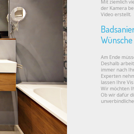
Mit ziemlich v
der Kamera bei 
Video erstellt.
Badsanier
Wünsche 
Am Ende müsse
Deshalb arbeit
immer nach Ih
Experten nehme
lassen Ihre Vi
Wir möchten Ih
Ob wir dafür di
unverbindlich