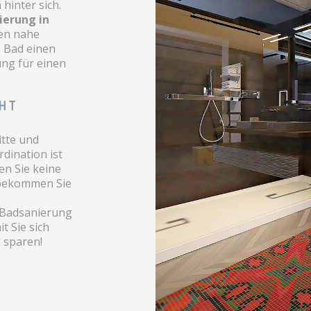
hinter sich.
ierung in
hen nahe
 Bad einen
ung für einen
CHT
itte und
dination ist
en Sie keine
bekommen Sie
r Badsanierung
t Sie sich
 sparen!