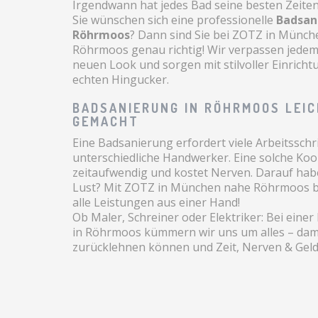
Irgendwann hat jedes Bad seine besten Zeiten 
Sie wünschen sich eine professionelle
Badsan
Röhrmoos
? Dann sind Sie bei ZOTZ in Münc
Röhrmoos genau richtig! Wir verpassen jedem
neuen Look und sorgen mit stilvoller Einricht
echten Hingucker.
BADSANIERUNG IN RÖHRMOOS LEI
GEMACHT
Eine Badsanierung erfordert viele Arbeitsschr
unterschiedliche Handwerker. Eine solche Koor
zeitaufwendig und kostet Nerven. Darauf hab
Lust? Mit ZOTZ in München nahe Röhrmoos 
alle Leistungen aus einer Hand!
Ob Maler, Schreiner oder Elektriker: Bei eine
in Röhrmoos kümmern wir uns um alles – dami
zurücklehnen können und Zeit, Nerven & Geld