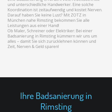
und unterschiedliche Handwerker. Eine solche
Koordination ist zeitaufwendig und kostet Nerven.
Darauf haben Sie keine Lust? Mit ZOTZ in
München nahe Rimsting bekommen Sie alle
Leistungen aus einer Hand!
Ob Maler, Schreiner oder Elektriker: Bei einer
Badsanierung in Rimsting kümmern wir uns um
alles – damit Sie sich zurücklehnen können und
Zeit, Nerven & Geld sparen!
Ihre Badsanierung in
Rimsting