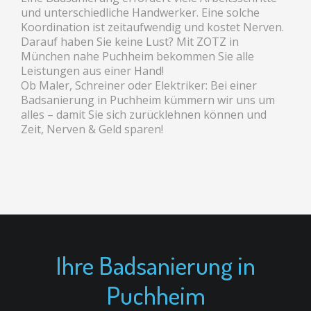
und unterschiedliche Handwerker. Eine solche
Koordination ist zeitaufwendig und kostet Nerven.
Darauf haben Sie keine Lust? Mit ZOTZ in
München nahe Puchheim bekommen Sie alle
Leistungen aus einer Hand!
Ob Maler, Schreiner oder Elektriker: Bei einer
Badsanierung in Puchheim kümmern wir uns um
alles – damit Sie sich zurücklehnen können und
Zeit, Nerven & Geld sparen!
Ihre Badsanierung in
Puchheim