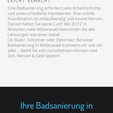
LEICHT GEMACHT
Eine Badsanierung erfordert viele Arbeitsschritte
und unterschiedliche Handwerker. Eine solche
Koordination ist zeitaufwendig und kostet Nerven.
Darauf haben Sie keine Lust? Mit ZOTZ in
München nahe Mittenwald bekommen Sie alle
Leistungen aus einer Hand!
Ob Maler, Schreiner oder Elektriker: Bei einer
Badsanierung in Mittenwald kümmern wir uns um
alles – damit Sie sich zurücklehnen können und
Zeit, Nerven & Geld sparen!
Ihre Badsanierung in