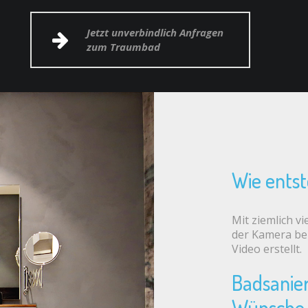
Jetzt unverbindlich Anfragen
zum Traumbad
Wie ents
Mit ziemlich v
der Kamera bei 
Video erstellt.
Badsanier
Wünsche 