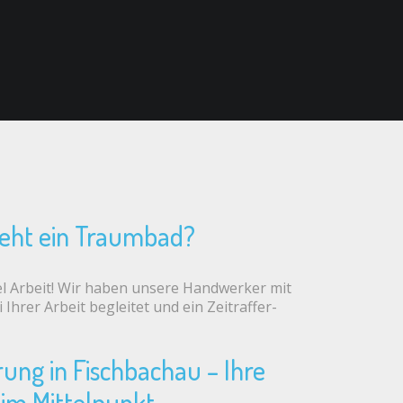
teht ein Traumbad?
iel Arbeit! Wir haben unsere Handwerker mit
Ihrer Arbeit begleitet und ein Zeitraffer-
ung in Fischbachau – Ihre
im Mittelpunkt