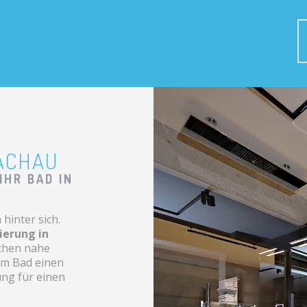
ACHAU
IHR BAD IN
hinter sich.
ierung in
nchen nahe
em Bad einen
ung für einen