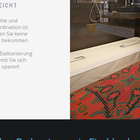
EICHT
itte und
dination ist
en Sie keine
au bekommen
r Badsanierung
it Sie sich
 sparen!