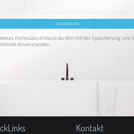
dieses Formulars erklärst du dich mit der Speicherung und 
Website einverstanden.
ckLinks
Kontakt