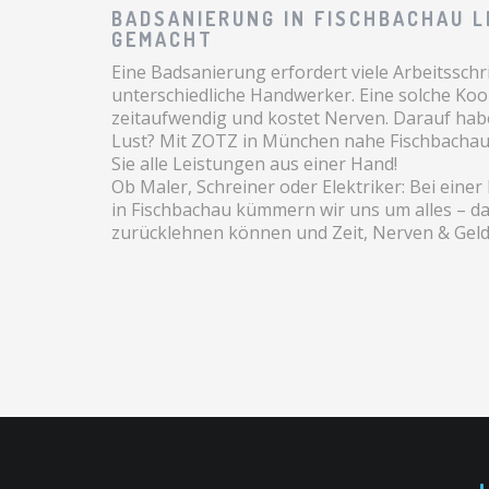
BADSANIERUNG IN FISCHBACHAU L
GEMACHT
Eine Badsanierung erfordert viele Arbeitsschr
unterschiedliche Handwerker. Eine solche Koor
zeitaufwendig und kostet Nerven. Darauf hab
Lust? Mit ZOTZ in München nahe Fischbach
Sie alle Leistungen aus einer Hand!
Ob Maler, Schreiner oder Elektriker: Bei eine
in Fischbachau kümmern wir uns um alles – dam
zurücklehnen können und Zeit, Nerven & Geld