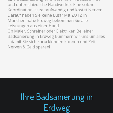
und unterschiedliche Handwerker. Eine solche
Koordination ist zeitaufwendig und kostet Nerven.
Darauf haben Sie keine Lust? Mit ZOTZ in
München nahe Erdweg bekommen Sie alle
Leistungen aus einer Hand!
Ob Maler, Schreiner oder Elektriker: Bei einer
Badsanierung in Erdweg kümmern wir uns um alles
– damit Sie sich zurücklehnen können und Zeit,
Nerven & Geld sparen!
Ihre Badsanierung in
Erdweg