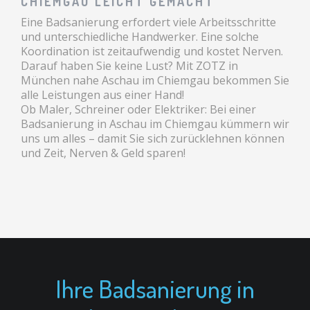
CHIEMGAU LEICHT GEMACHT
Eine Badsanierung erfordert viele Arbeitsschritte
und unterschiedliche Handwerker. Eine solche
Koordination ist zeitaufwendig und kostet Nerven.
Darauf haben Sie keine Lust? Mit ZOTZ in
München nahe Aschau im Chiemgau bekommen Sie
alle Leistungen aus einer Hand!
Ob Maler, Schreiner oder Elektriker: Bei einer
Badsanierung in Aschau im Chiemgau kümmern wir
uns um alles – damit Sie sich zurücklehnen können
und Zeit, Nerven & Geld sparen!
Ihre Badsanierung in