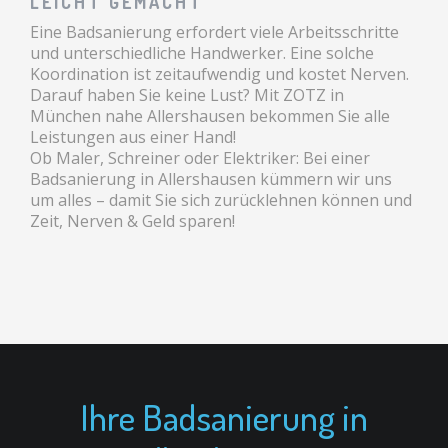
LEICHT GEMACHT
Eine Badsanierung erfordert viele Arbeitsschritte
und unterschiedliche Handwerker. Eine solche
Koordination ist zeitaufwendig und kostet Nerven.
Darauf haben Sie keine Lust? Mit ZOTZ in
München nahe Allershausen bekommen Sie alle
Leistungen aus einer Hand!
Ob Maler, Schreiner oder Elektriker: Bei einer
Badsanierung in Allershausen kümmern wir uns
um alles – damit Sie sich zurücklehnen können und
Zeit, Nerven & Geld sparen!
Ihre Badsanierung in